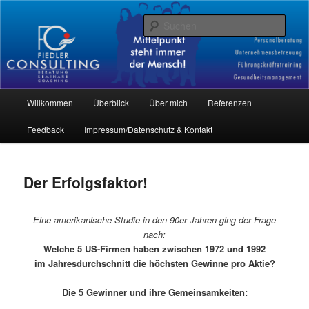
Beratung – Coaching – Supervision
Such
Fiedler-Consulting
Hauptmenü
Willkommen
Überblick
Über mich
Referenzen
Zum
Feedback
Impressum/Datenschutz & Kontakt
Inhalt
wechseln
Der Erfolgsfaktor!
Eine amerikanische Studie in den 90er Jahren ging der Frage
nach:
Welche 5 US-Firmen haben zwischen 1972 und 1992
im Jahresdurchschnitt die höchsten Gewinne pro Aktie?
Die 5 Gewinner und ihre Gemeinsamkeiten: