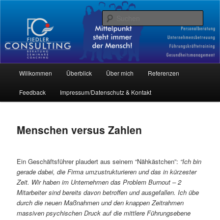
Beratung – Coaching – Supervision
Such
Fiedler-Consulting
Hauptmenü
Willkommen
Überblick
Über mich
Referenzen
Zum
Feedback
Impressum/Datenschutz & Kontakt
Inhalt
wechseln
Menschen versus Zahlen
Ein Geschäftsführer plaudert aus seinem “Nähkästchen”:
“Ich bin
gerade dabei, die Firma umzustrukturieren und das in kürzester
Zeit. Wir haben im Unternehmen das Problem Burnout – 2
Mitarbeiter sind bereits davon betroffen und ausgefallen. Ich übe
durch die neuen Maßnahmen und den knappen Zeitrahmen
massiven psychischen Druck auf die mittlere Führungsebene